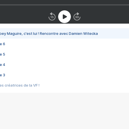
bey Maguire, c'est lui ! Rencontre avec Damien Witecka
e 6
e 5
e 4
e 3
s créatrices de la VF !
e 2
e 1
e Mektoub My Love arrive enfin ! Rencontre avec Shaïn Boumedine et Sal
i : après Toni en famille