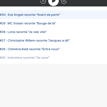
#30 : Eve Angeli raconte "Avant de partir"
#29 : MC Solaar raconte "Bouge de là"
28 : Lorie raconte "Je vais vite"
#27 : Christophe Willem raconte "Jacques a dit"
#26 : Chimène Badi raconte "Entre nous"
#25 : Indochine raconte "3e sexe"
#24 : Zaho raconte "C'est chelou"
#23 : Patrick Bruel raconte "Au café des délices"
#22 : Kyo raconte "Le chemin"
#21 : Nolwenn Leroy raconte "Cassé"
#20 : Patrick Hernandez raconte "Born to be alive"