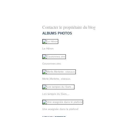
Contacter le propriétaire du blog
ALBUMS PHOTOS
Le Héron
Couronnes zinc
Merle,Merlette, oiseaux.
Les lampes du Gars....
Une araignée dans le plafond