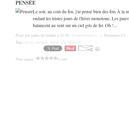
PENSÉE
Le soir, au coin du feu, j'ai pensé bien des fois À la 
endant les tristes jours de l'hiver monotone, Les pauv
balancent au vent sur un ciel gris de fer. Oh !...
Posté par jardin du tomple à 23:39 -
Commentaires [
…
]
- Permalien [
#
]
Tags:
hiver
,
oiseaux
,
froid
,
sdf
,
tristesse
Vous aimez ?
0 vote