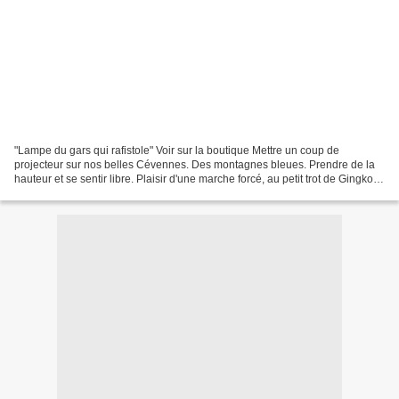
"Lampe du gars qui rafistole" Voir sur la boutique Mettre un coup de
projecteur sur nos belles Cévennes. Des montagnes bleues. Prendre de la
hauteur et se sentir libre. Plaisir d'une marche forcé, au petit trot de Gingko.
Dépaysement immédiat à 18km de...