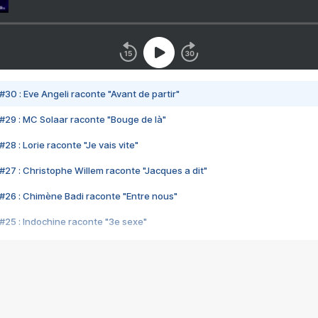
#30 : Eve Angeli raconte "Avant de partir"
#29 : MC Solaar raconte "Bouge de là"
28 : Lorie raconte "Je vais vite"
#27 : Christophe Willem raconte "Jacques a dit"
#26 : Chimène Badi raconte "Entre nous"
#25 : Indochine raconte "3e sexe"
#24 : Zaho raconte "C'est chelou"
#23 : Patrick Bruel raconte "Au café des délices"
#22 : Kyo raconte "Le chemin"