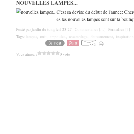
NOUVELLES LAMPES...
C'est sa devise du début de l'année: Cher
es,les nouvelles lampes sont sur la boutiq
Posté par jardin du tomple à 23:27 -
Commentaires [
…
]
- Permalien [
#
]
Tags:
lampes
,
nuit
,
ampoules.
,
assemblage
,
detournement
,
inspiration
Vous aimez ?
0 vote