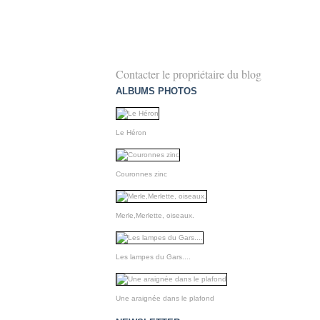
Contacter le propriétaire du blog
ALBUMS PHOTOS
Le Héron
Couronnes zinc
Merle,Merlette, oiseaux.
Les lampes du Gars....
Une araignée dans le plafond