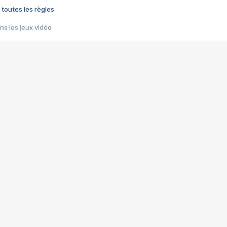
 toutes les règles
s les jeux vidéo
us choquant de Rockstar ? - Le scandale BULLY
e plus moche de Steam
du RÊVE tourne au CAUCHEMAR
pendant 8 heures
it… à tort
umiliés par un jeu vidéo
ire - Final Fantasy 8
ti un empire - Age of Empires
story DOFUS
tard, il crée l'un des pires jeux de tous les temps, MindsEye.