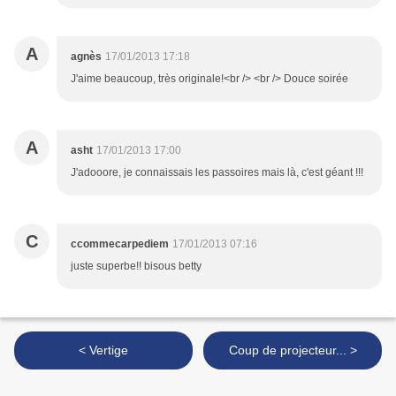
A
agnès
17/01/2013 17:18
J'aime beaucoup, très originale!<br /> <br /> Douce soirée
A
asht
17/01/2013 17:00
J'adooore, je connaissais les passoires mais là, c'est géant !!!
C
ccommecarpediem
17/01/2013 07:16
juste superbe!! bisous betty
< Vertige
Coup de projecteur... >