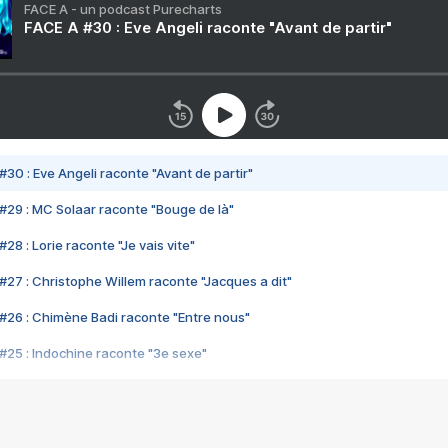
FACE A - un podcast Purecharts
FACE A #30 : Eve Angeli raconte "Avant de partir"
#30 : Eve Angeli raconte "Avant de partir"
#29 : MC Solaar raconte "Bouge de là"
28 : Lorie raconte "Je vais vite"
#27 : Christophe Willem raconte "Jacques a dit"
#26 : Chimène Badi raconte "Entre nous"
#25 : Indochine raconte "3e sexe"
#24 : Zaho raconte "C'est chelou"
#23 : Patrick Bruel raconte "Au café des délices"