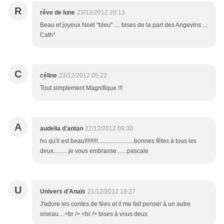
R
rêve de lune
23/12/2012 20:13
Beau et joyeux Noël "bleu" .... bises de la part des Angevins ...
Cath*
C
céline
23/12/2012 05:22
Tout simplement Magnifique !!!
A
audelia d'antan
22/12/2012 09:30
ho qu'il est beau!!!!!!!!!........................bonnes fêtes à tous les
deux..........je vous embrasse.......pascale
U
Univers d'Anaïs
21/12/2012 19:27
J'adore les contes de fées et il me fait penser à un autre
oiseau....<br /> <br /> bises à vous deux