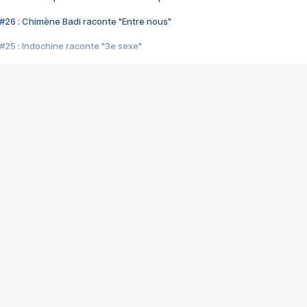
#26 : Chimène Badi raconte "Entre nous"
#25 : Indochine raconte "3e sexe"
#24 : Zaho raconte "C'est chelou"
#23 : Patrick Bruel raconte "Au café des délices"
#22 : Kyo raconte "Le chemin"
#21 : Nolwenn Leroy raconte "Cassé"
#20 : Patrick Hernandez raconte "Born to be alive"
#19 : Lorie raconte "Près de moi"
#18 : Michael Jones raconte "A nos actes manqués" (avec Jean-Jacque
#17 : Khaled raconte "Aïcha"
#16 : Corneille raconte "Parce qu'on vient de loin"
#15 : Indochine raconte "L'aventurier"