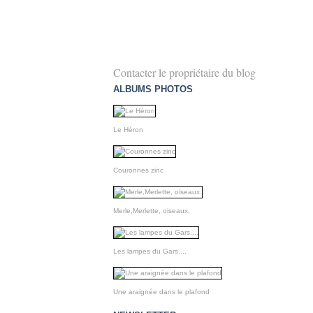
Contacter le propriétaire du blog
ALBUMS PHOTOS
Le Héron
Couronnes zinc
Merle,Merlette, oiseaux.
Les lampes du Gars....
Une araignée dans le plafond