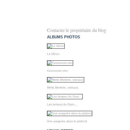
Contacter le propriétaire du blog
ALBUMS PHOTOS
Le Héron
Couronnes zinc
Merle,Merlette, oiseaux.
Les lampes du Gars....
Une araignée dans le plafond