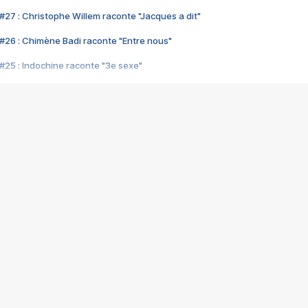
#27 : Christophe Willem raconte "Jacques a dit"
#26 : Chimène Badi raconte "Entre nous"
#25 : Indochine raconte "3e sexe"
#24 : Zaho raconte "C'est chelou"
#23 : Patrick Bruel raconte "Au café des délices"
#22 : Kyo raconte "Le chemin"
#21 : Nolwenn Leroy raconte "Cassé"
#20 : Patrick Hernandez raconte "Born to be alive"
#19 : Lorie raconte "Près de moi"
#18 : Michael Jones raconte "A nos actes manqués" (avec Jean-Jacque
#17 : Khaled raconte "Aïcha"
#16 : Corneille raconte "Parce qu'on vient de loin"