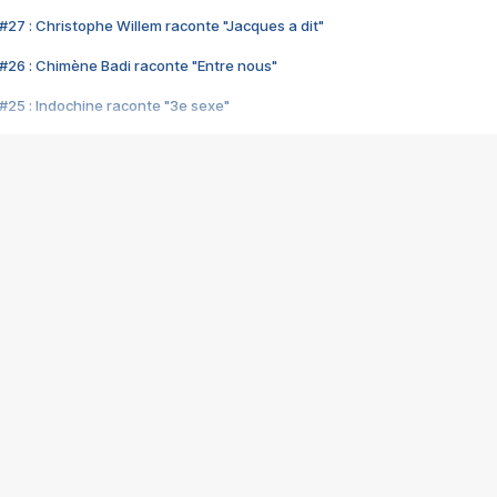
#27 : Christophe Willem raconte "Jacques a dit"
#26 : Chimène Badi raconte "Entre nous"
#25 : Indochine raconte "3e sexe"
#24 : Zaho raconte "C'est chelou"
#23 : Patrick Bruel raconte "Au café des délices"
#22 : Kyo raconte "Le chemin"
#21 : Nolwenn Leroy raconte "Cassé"
#20 : Patrick Hernandez raconte "Born to be alive"
#19 : Lorie raconte "Près de moi"
#18 : Michael Jones raconte "A nos actes manqués" (avec Jean-Jacque
#17 : Khaled raconte "Aïcha"
#16 : Corneille raconte "Parce qu'on vient de loin"