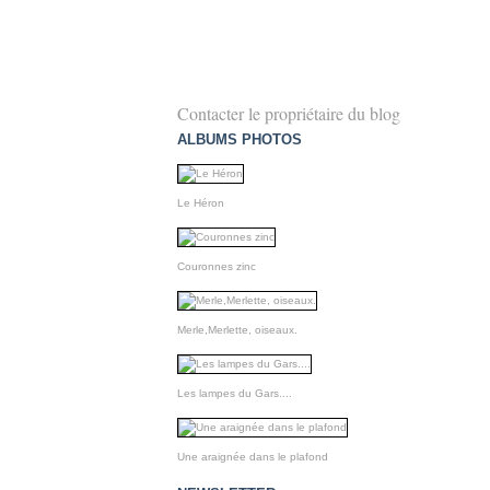
Contacter le propriétaire du blog
ALBUMS PHOTOS
Le Héron
Couronnes zinc
Merle,Merlette, oiseaux.
Les lampes du Gars....
Une araignée dans le plafond